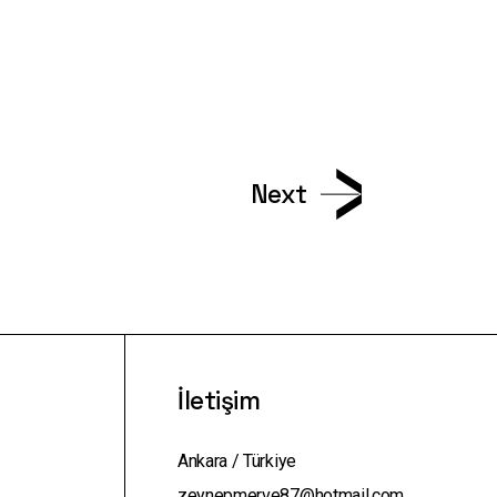
Next
İletişim
Ankara / Türkiye
zeynepmerve87@hotmail.com