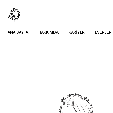
Skip
to
the
content
ANA SAYFA
HAKKIMDA
KARIYER
ESERLER