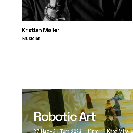
Kristian Møller
Musician
Robotic Art
27. Haz
31. Tem. 2023
12pm
Knez Mihailo