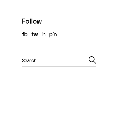
Follow
fb
tw
ln
pin