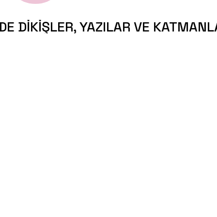
DIKIŞLER, YAZILAR VE KATMANLAR
Görselin, Yazının ve Dikişin Buluştuğu
Katmanlarda.