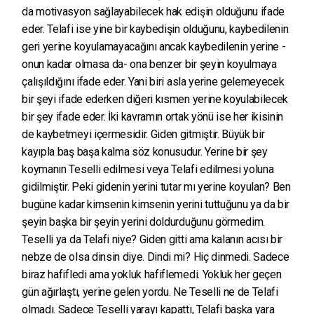
da motivasyon sağlayabilecek hak edişin olduğunu ifade
eder. Telafi ise yine bir kaybedişin olduğunu, kaybedilenin
geri yerine koyulamayacağını ancak kaybedilenin yerine -
onun kadar olmasa da- ona benzer bir şeyin koyulmaya
çalışıldığını ifade eder. Yani biri asla yerine gelemeyecek
bir şeyi ifade ederken diğeri kısmen yerine koyulabilecek
bir şey ifade eder. İki kavramın ortak yönü ise her ikisinin
de kaybetmeyi içermesidir. Giden gitmiştir. Büyük bir
kayıpla baş başa kalma söz konusudur. Yerine bir şey
koymanın Teselli edilmesi veya Telafi edilmesi yoluna
gidilmiştir. Peki gidenin yerini tutar mı yerine koyulan? Ben
bugüne kadar kimsenin kimsenin yerini tuttuğunu ya da bir
şeyin başka bir şeyin yerini doldurduğunu görmedim.
Teselli ya da Telafi niye? Giden gitti ama kalanın acısı bir
nebze de olsa dinsin diye. Dindi mi? Hiç dinmedi. Sadece
biraz hafifledi ama yokluk hafiflemedi. Yokluk her geçen
gün ağırlaştı, yerine gelen yordu. Ne Teselli ne de Telafi
olmadı. Sadece Teselli yarayı kapattı, Telafi başka yara